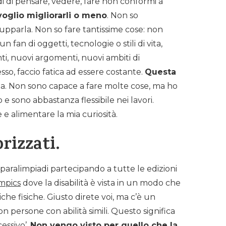
di di pensare, vedere, fare non conformi a
voglio migliorarli o meno
. Non so
ilupparla. Non so fare tantissime cose: non
 fan di oggetti, tecnologie o stili di vita,
nti, nuovi argomenti, nuovi ambiti di
so, faccio fatica ad essere costante.
Questa
ista. Non sono capace a fare molte cose, ma ho
e sono abbastanza flessibile nei lavori.
 e alimentare la mia curiosità.
rizzati.
e paralimpiadi partecipando a tutte le edizioni
mpics
dove la disabilità è vista in un modo che
iche fisiche. Giusto direte voi, ma c’è un
con persone con abilità simili. Questo significa
cessivo’.
Non vengo visto per quello che la