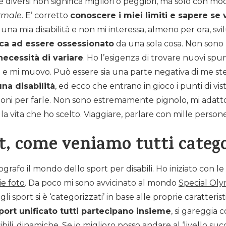
diversi non significa migliori o peggiori, ma solo con mo
rmale
. E’ corretto
conoscere i miei limiti e sapere se 
 una mia disabilità e non mi interessa, almeno per ora, sv
ica ad essere ossessionato
da una sola cosa. Non sono un
necessità di variare
. Ho l’esigenza di trovare nuovi spu
e mi muovo. Può essere sia una parte negativa di me stes
na disabilità
, ed ecco che entrano in gioco i punti di v
zioni per farle. Non sono estremamente pignolo, mi adatto 
a vita che ho scelto. Viaggiare, parlare con mille persone
rt, come veniamo tutti catego
grafo il mondo dello sport per disabili. Ho iniziato con l
ie foto
. Da poco mi sono avvicinato al mondo
Special Oly
i sport si è ‘categorizzati’ in base alle proprie caratterist
port unificato tutti partecipano insieme
, si gareggia 
ibili, dinamiche. Se io miglioro posso andare al ‘livello suc