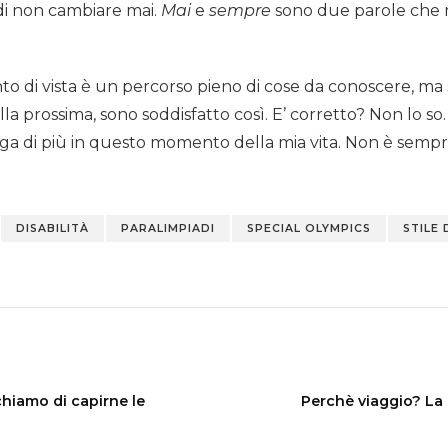
 di non cambiare mai.
Mai
e
sempre
sono due parole che m
nto di vista è un percorso pieno di cose da conoscere, ma
la prossima, sono soddisfatto così. E’ corretto? Non lo so
ga di più in questo momento della mia vita. Non è semp
DISABILITÀ
PARALIMPIADI
SPECIAL OLYMPICS
STILE 
chiamo di capirne le
Perchè viaggio? La