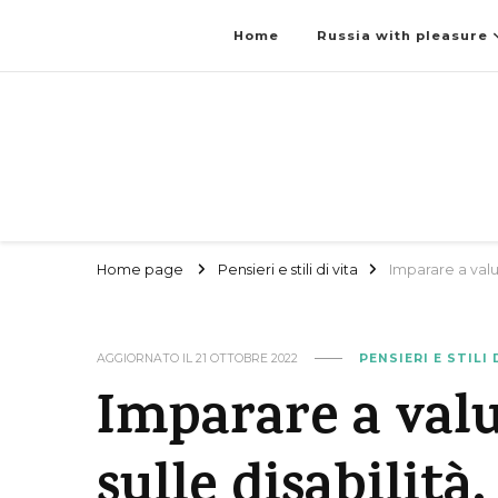
Home
Russia with pleasure
Home page
Pensieri e stili di vita
Imparare a valut
AGGIORNATO IL
21 OTTOBRE 2022
PENSIERI E STILI 
Imparare a valu
sulle disabilità.