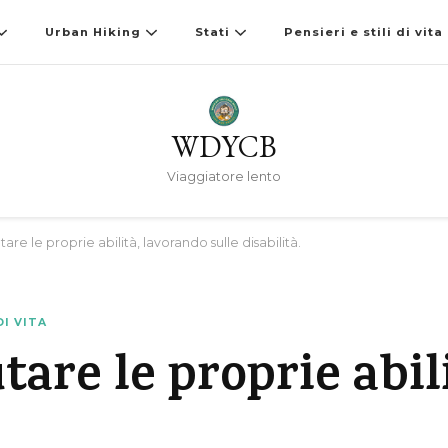
Urban Hiking
Stati
Pensieri e stili di vita
WDYCB
Viaggiatore lento
are le proprie abilità, lavorando sulle disabilità.
DI VITA
tare le proprie abil