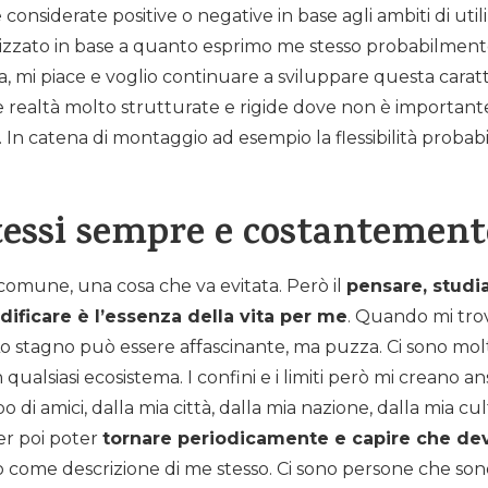
nsiderate positive o negative in base agli ambiti di util
izzato in base a quanto esprimo me stesso probabilmente 
ta, mi piace e voglio continuare a sviluppare questa caratte
le realtà molto strutturate e rigide dove non è importan
e. In catena di montaggio ad esempio la flessibilità prob
tessi sempre e costantement
 comune, una cosa che va evitata. Però il
pensare, studi
ificare è l’essenza della vita per me
. Quando mi trov
o stagno può essere affascinante, ma puzza. Ci sono molt
alsiasi ecosistema. I confini e i limiti però mi creano an
 di amici, dalla mia città, dalla mia nazione, dalla mia cul
er poi poter
tornare periodicamente e capire che d
 come descrizione di me stesso. Ci sono persone che sono