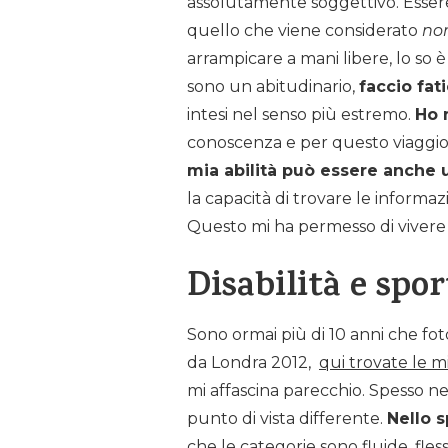
assolutamente soggettivo. Essere 
quello che viene considerato
no
arrampicare a mani libere, lo so è
sono un abitudinario,
faccio fat
intesi nel senso più estremo.
Ho 
conoscenza e per questo viaggio 
mia abilità può essere anche u
la capacità di trovare le informa
Questo mi ha permesso di vivere l
Disabilità e spo
Sono ormai più di 10 anni che foto
da Londra 2012,
qui trovate le m
mi affascina parecchio. Spesso negl
punto di vista differente.
Nello s
che le categorie sono fluide, fless