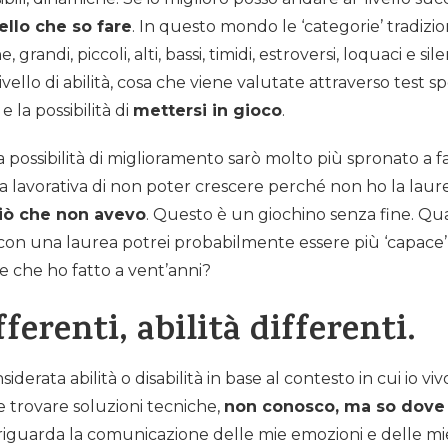
llo che so fare
. In questo mondo le ‘categorie’ tradizi
andi, piccoli, alti, bassi, timidi, estroversi, loquaci e sile
livello di abilità, cosa che viene valutate attraverso test 
 e la possibilità di
mettersi in gioco
.
 possibilità di miglioramento sarò molto più spronato a far
za lavorativa di non poter crescere perché non ho la laur
ciò che non avevo
. Questo è un giochino senza fine. Qu
con una laurea potrei probabilmente essere più ‘capace’ 
e che ho fatto a vent’anni?
fferenti, abilità differenti.
iderata abilità o disabilità in base al contesto in cui io vi
e trovare soluzioni tecniche,
non conosco, ma so dove
 riguarda la comunicazione delle mie emozioni e delle m