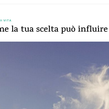
DI VITA
me la tua scelta può influire