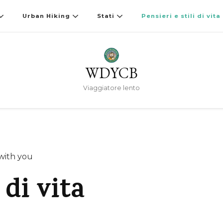
Urban Hiking
Stati
Pensieri e stili di vita
WDYCB
Viaggiatore lento
with you
 di vita