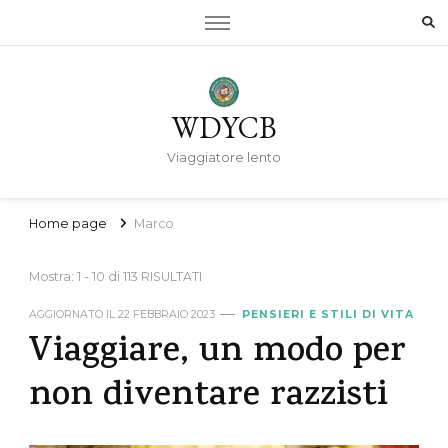
WDYCB
Viaggiatore lento
Home page
Marco
Mostra: 1 - 10 di 113 RISULTATI
AGGIORNATO IL
22 FEBBRAIO 2023
PENSIERI E STILI DI VITA
Viaggiare, un modo per
non diventare razzisti