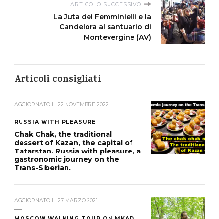
ARTICOLO SUCCESSIVO
La Juta dei Femminielli e la
Candelora al santuario di
Montevergine (AV)
Articoli consigliati
AGGIORNATO IL
22 NOVEMBRE 2022
RUSSIA WITH PLEASURE
Chak Chak, the traditional
dessert of Kazan, the capital of
Tatarstan. Russia with pleasure, a
gastronomic journey on the
Trans-Siberian.
AGGIORNATO IL
27 MARZO 2021
MOSCOW WALKING TOUR ON MKAD