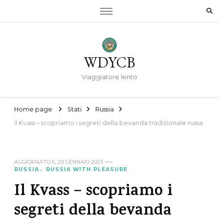
WDYCB
Viaggiatore lento
Home page
Stati
Russia
Il Kvass – scopriamo i segreti della bevanda tradizionale russa.
AGGIORNATO IL
29 GENNAIO 2023
RUSSIA
RUSSIA WITH PLEASURE
Il Kvass – scopriamo i
segreti della bevanda