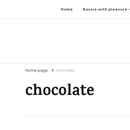
Home
Russia with pleasure
Home page
chocolate
chocolate